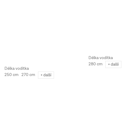
280 cm
+ další
250 cm
270 cm
+ další