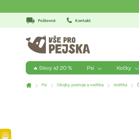
Přejít
na
obsah
Poštovné
Kontakt
Psi
Kočky
🔥 Slevy až 20 %
Psi
Obojky, postroje a vodítka
Vodítka
Domů