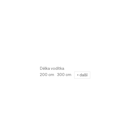
200 cm
300 cm
+ další