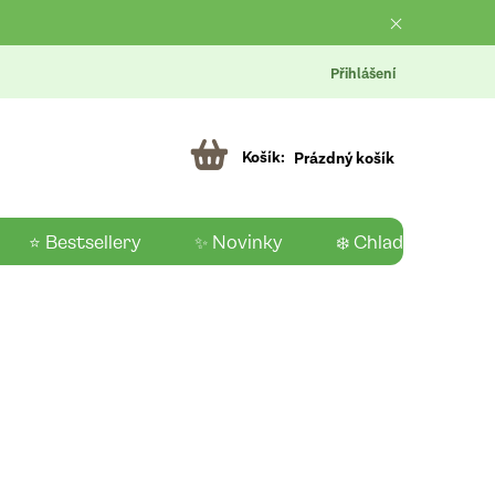
Přihlášení
Prázdný košík
⭐ Bestsellery
✨ Novinky
❄️ Chladící produk