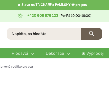
🔥 Sleva na TRIČKA 🎒 a PAMLSKY 🦮 pro psa
+420 608 876 123
Hlodavci
Dekorace
🚨 Výprodej
Červené vodítko pro psa