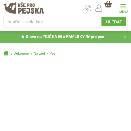
Přejít
NÁKUPNÍ
na
KOŠÍK
obsah
HLEDAT
🔥 Sleva na TRIČKA 🎒 a PAMLSKY 🦮 pro psa
Domů
Dekorace
Na zeď
Pes