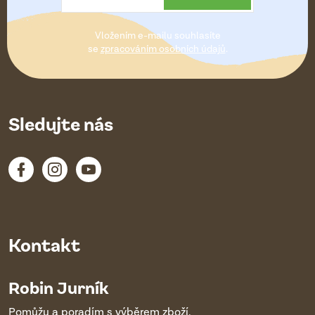
t
Vložením e-mailu souhlasíte
í
se
zpracováním osobních údajů
.
Sledujte nás
Kontakt
Robin Jurník
Pomůžu a poradím s výběrem zboží.