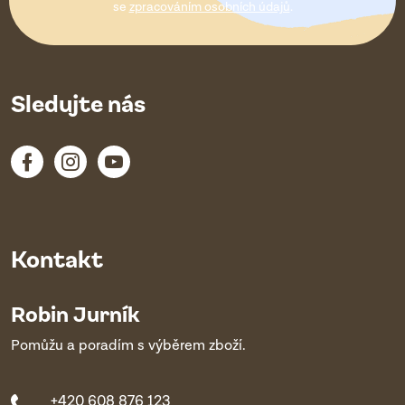
í
se
zpracováním osobních údajů
.
Sledujte nás
Kontakt
Robin Jurník
Pomůžu a poradím s výběrem zboží.
+420 608 876 123