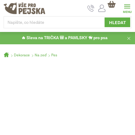
Přejít
NÁKUPNÍ
na
KOŠÍK
obsah
HLEDAT
🔥 Sleva na TRIČKA 🎒 a PAMLSKY 🦮 pro psa
Domů
Dekorace
Na zeď
Pes