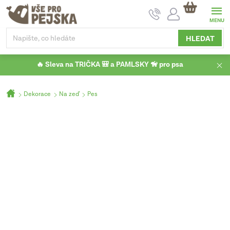
Přejít
NÁKUPNÍ
na
KOŠÍK
obsah
HLEDAT
🔥 Sleva na TRIČKA 🎒 a PAMLSKY 🦮 pro psa
Domů
Dekorace
Na zeď
Pes