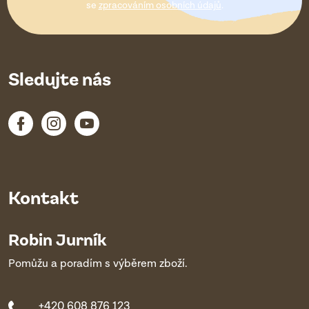
í
se
zpracováním osobních údajů
.
Sledujte nás
Kontakt
Robin Jurník
Pomůžu a poradím s výběrem zboží.
+420 608 876 123