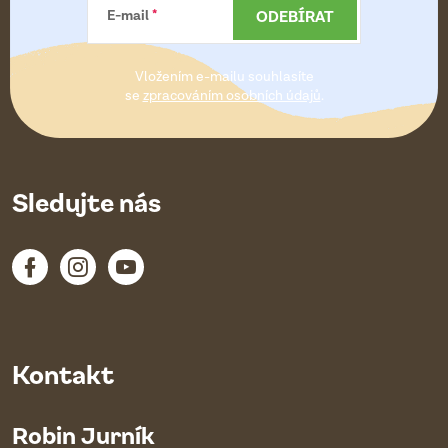
a
ODEBÍRAT
E-mail
t
Vložením e-mailu souhlasíte
í
se
zpracováním osobních údajů
.
Sledujte nás
Kontakt
Robin Jurník