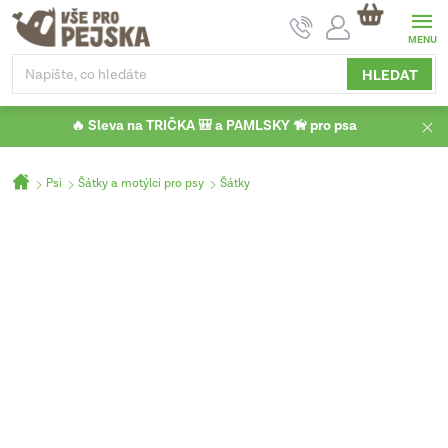
Přejít
NÁKUPNÍ
na
KOŠÍK
obsah
HLEDAT
🔥 Sleva na TRIČKA 🎒 a PAMLSKY 🦮 pro psa
Domů
Psi
Šátky a motýlci pro psy
Šátky