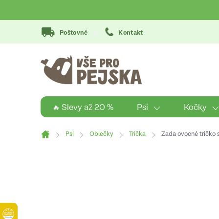
Přejít
na
obsah
Poštovné
Kontakt
Psi
Kočky
🔥 Slevy až 20 %
Psi
Oblečky
Trička
Zada ovocné tričko 
Domů