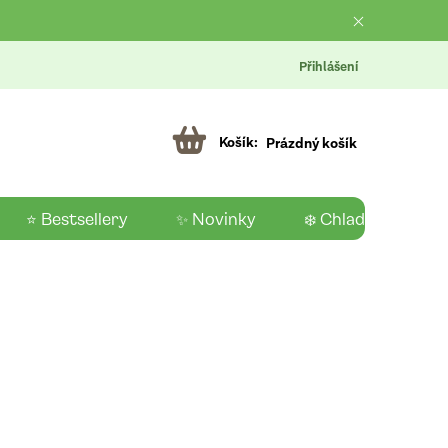
Přihlášení
Prázdný košík
⭐ Bestsellery
✨ Novinky
❄️ Chladící produk