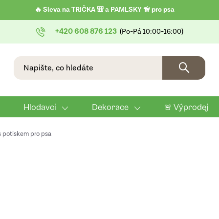
🔥 Sleva na TRIČKA 🎒 a PAMLSKY 🦮 pro psa
+420 608 876 123
Hlodavci
Dekorace
🚨 Výprodej
s potiskem pro psa