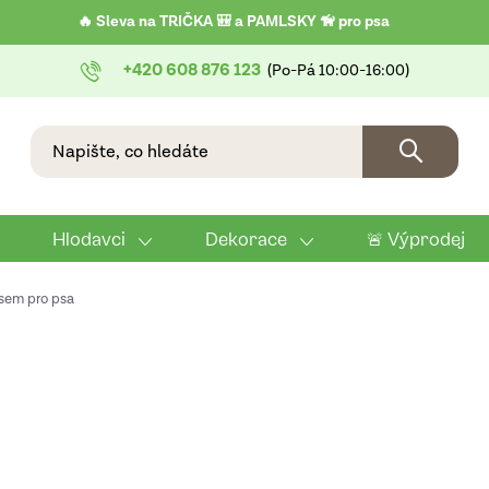
🔥 Sleva na TRIČKA 🎒 a PAMLSKY 🦮 pro psa
+420 608 876 123
Hlodavci
Dekorace
🚨 Výprodej
isem pro psa