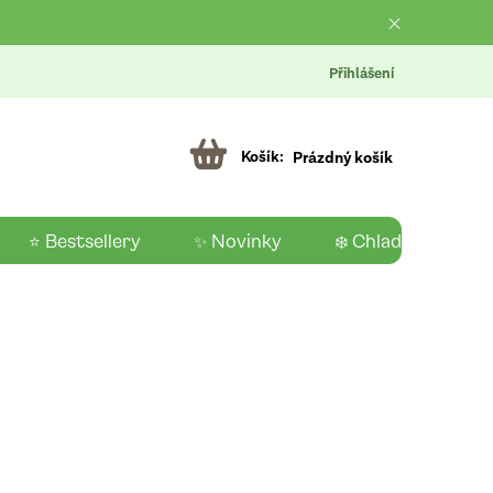
Přihlášení
Prázdný košík
⭐ Bestsellery
✨ Novinky
❄️ Chladící produk