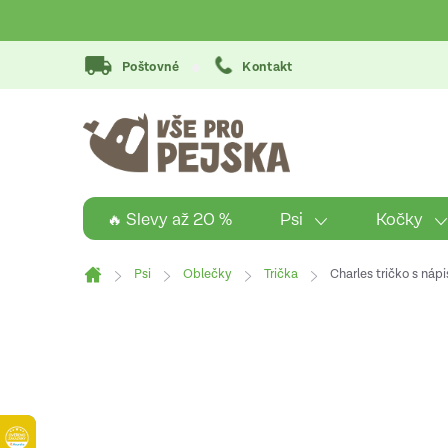
Přejít
na
obsah
Poštovné
Kontakt
Psi
Kočky
🔥 Slevy až 20 %
Psi
Oblečky
Trička
Charles tričko s náp
Domů