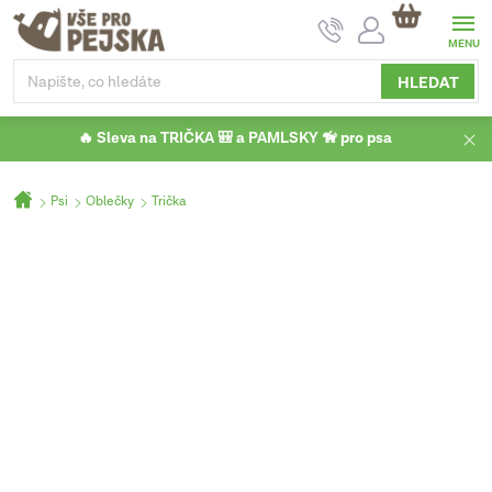
Přejít
NÁKUPNÍ
na
KOŠÍK
obsah
HLEDAT
🔥 Sleva na TRIČKA 🎒 a PAMLSKY 🦮 pro psa
Domů
Psi
Oblečky
Trička