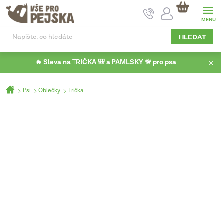
Přejít
NÁKUPNÍ
na
KOŠÍK
obsah
HLEDAT
🔥 Sleva na TRIČKA 🎒 a PAMLSKY 🦮 pro psa
Domů
Psi
Oblečky
Trička