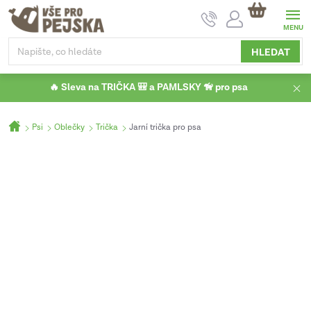
Přejít
NÁKUPNÍ
na
KOŠÍK
obsah
HLEDAT
🔥 Sleva na TRIČKA 🎒 a PAMLSKY 🦮 pro psa
Domů
Psi
Oblečky
Trička
Jarní trička pro psa