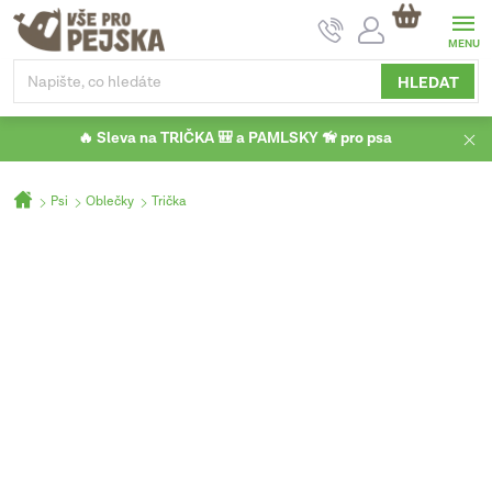
Přejít
NÁKUPNÍ
na
KOŠÍK
obsah
HLEDAT
🔥 Sleva na TRIČKA 🎒 a PAMLSKY 🦮 pro psa
Domů
Psi
Oblečky
Trička