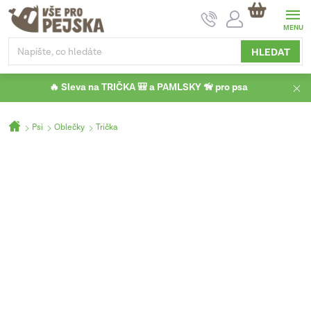
Přejít
NÁKUPNÍ
na
KOŠÍK
obsah
HLEDAT
🔥 Sleva na TRIČKA 🎒 a PAMLSKY 🦮 pro psa
Domů
Psi
Oblečky
Trička