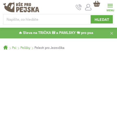
Přejít
NÁKUPNÍ
na
KOŠÍK
obsah
HLEDAT
🔥 Sleva na TRIČKA 🎒 a PAMLSKY 🦮 pro psa
Domů
Psi
Pelíšky
Pelech pro Jezevčíka