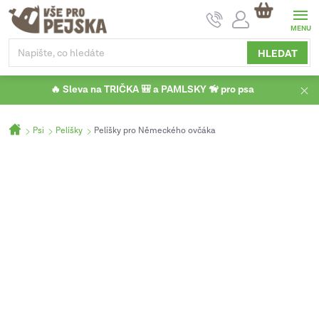
Přejít
NÁKUPNÍ
na
KOŠÍK
obsah
HLEDAT
🔥 Sleva na TRIČKA 🎒 a PAMLSKY 🦮 pro psa
Domů
Psi
Pelíšky
Pelíšky pro Německého ovčáka