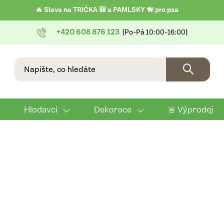
🔥 Sleva na TRIČKA 🎒 a PAMLSKY 🦮 pro psa
+420 608 876 123
Hlodavci
Dekorace
🚨 Výprodej