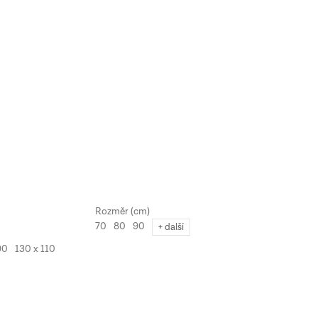
70
80
90
+ další
90
130 x 110