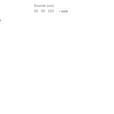
60
90
100
+ další
ší