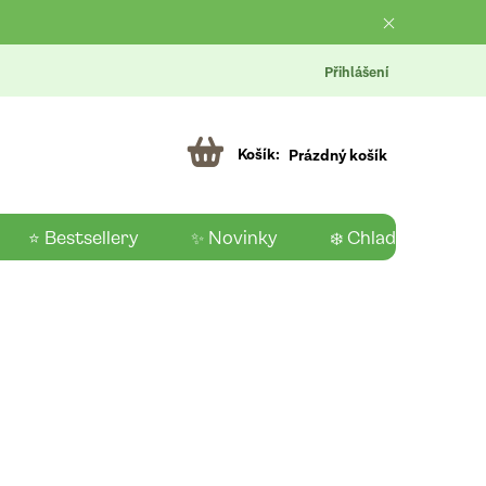
Přihlášení
Prázdný košík
⭐ Bestsellery
✨ Novinky
❄️ Chladící produk