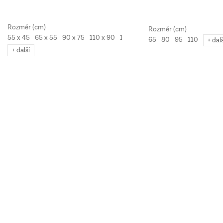
55 x 45
65 x 55
90 x 75
110 x 90
130 x 110
65
80
95
110
+ dal
+ další