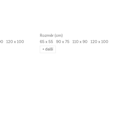
90
120 x 100
65 x 55
90 x 75
110 x 90
120 x 100
130 x 110
+ další