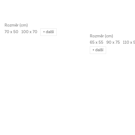
70 x 50
100 x 70
+ další
65 x 55
90 x 75
110 x 
+ další