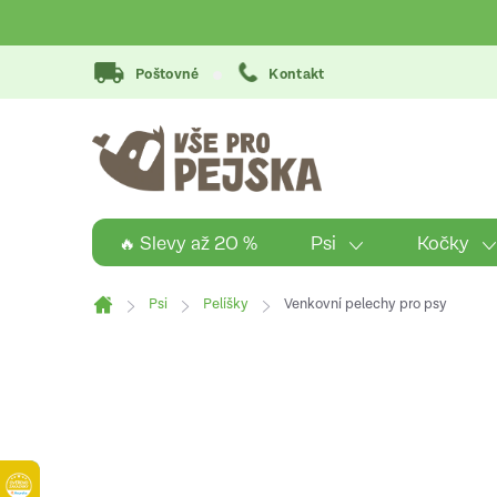
Přejít
na
obsah
Poštovné
Kontakt
Psi
Kočky
🔥 Slevy až 20 %
Psi
Pelíšky
Venkovní pelechy pro psy
Domů