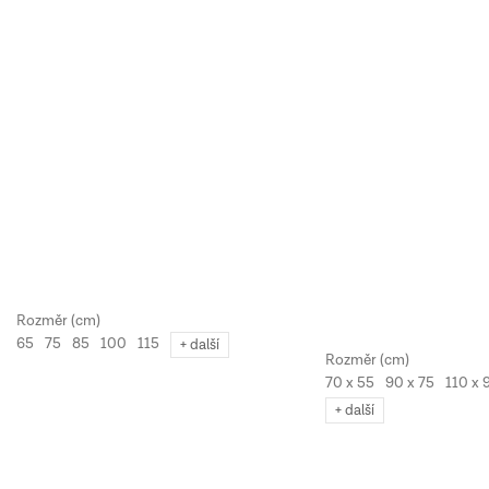
65
75
85
100
115
+ další
70 x 55
90 x 75
110 x 
+ další