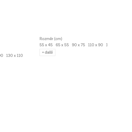
55 x 45
65 x 55
90 x 75
110 x 90
130 x 110
+ další
90
130 x 110