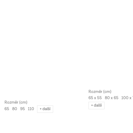
65 x 55
80 x 65
100 x
+ další
65
80
95
110
+ další