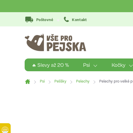
Přejít
na
obsah
Poštovné
Kontakt
Psi
Kočky
🔥 Slevy až 20 %
Psi
Pelíšky
Pelechy
Pelechy pro velké p
Domů