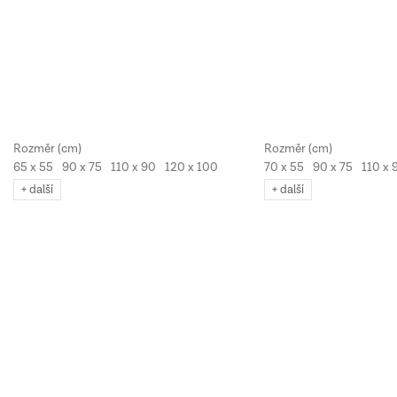
65 x 55
90 x 75
110 x 90
120 x 100
130 x 110
70 x 55
90 x 75
110 x 
+ další
+ další