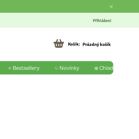
Přihlášení
Prázdný košík
⭐ Bestsellery
✨ Novinky
❄️ Chladící produk