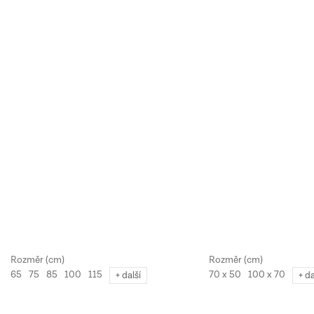
65
75
85
100
115
70 x 50
100 x 70
+ další
+ da