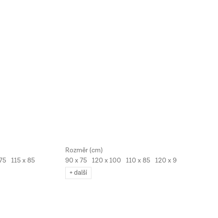
 75
115 x 85
90 x 75
120 x 100
110 x 85
120 x 90
+ další