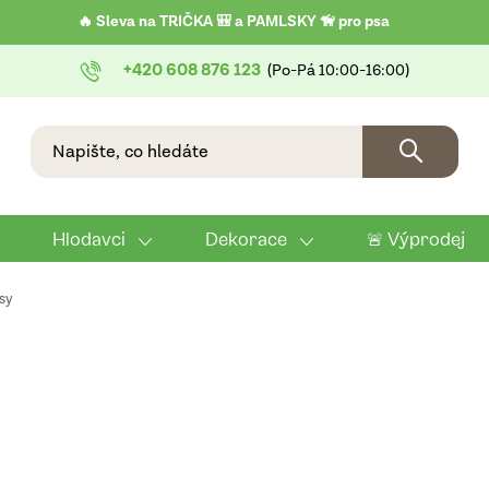
🔥 Sleva na TRIČKA 🎒 a PAMLSKY 🦮 pro psa
+420 608 876 123
Hlodavci
Dekorace
🚨 Výprodej
sy