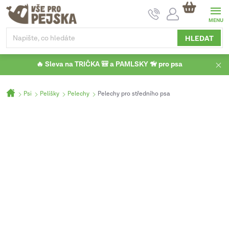
Přejít
NÁKUPNÍ
na
KOŠÍK
obsah
HLEDAT
🔥 Sleva na TRIČKA 🎒 a PAMLSKY 🦮 pro psa
Domů
Psi
Pelíšky
Pelechy
Pelechy pro středního psa