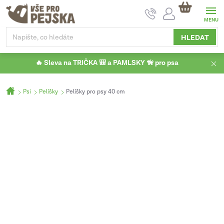
Přejít
NÁKUPNÍ
na
KOŠÍK
obsah
HLEDAT
🔥 Sleva na TRIČKA 🎒 a PAMLSKY 🦮 pro psa
Domů
Psi
Pelíšky
Pelíšky pro psy 40 cm