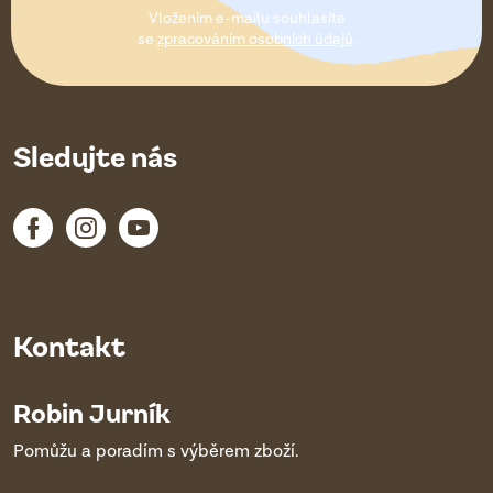
t
Vložením e-mailu souhlasíte
í
se
zpracováním osobních údajů
.
Sledujte nás
Kontakt
Robin Jurník
Pomůžu a poradím s výběrem zboží.