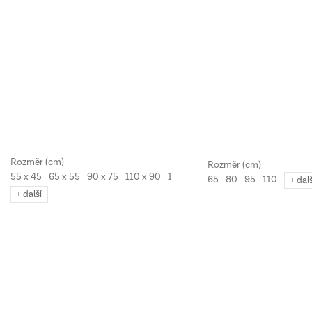
55 x 45
65 x 55
90 x 75
110 x 90
130 x 110
65
80
95
110
+ dal
+ další