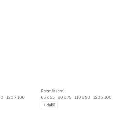
90
120 x 100
65 x 55
90 x 75
110 x 90
120 x 100
130 x 110
+ další