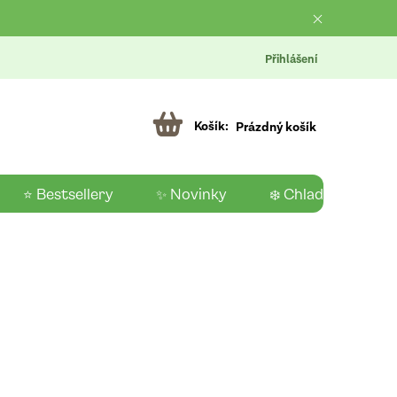
Přihlášení
Prázdný košík
⭐ Bestsellery
✨ Novinky
❄️ Chladící produk