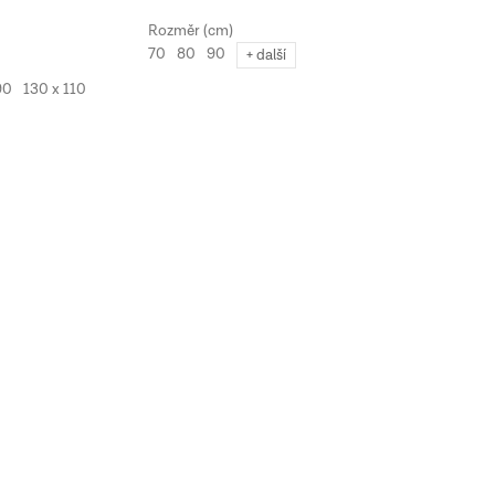
70
80
90
+ další
90
130 x 110