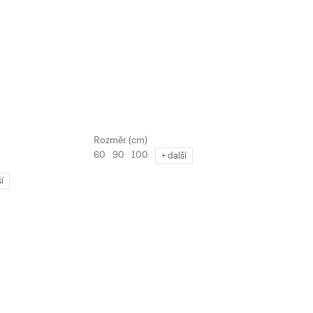
60
90
100
+ další
ší