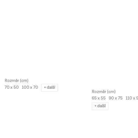
70 x 50
100 x 70
+ další
65 x 55
90 x 75
110 x 
+ další