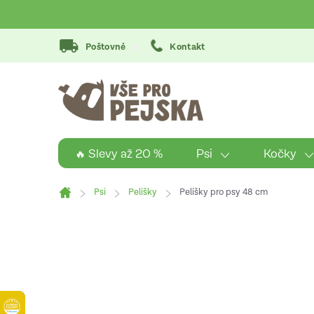
Přejít
na
obsah
Poštovné
Kontakt
Psi
Kočky
🔥 Slevy až 20 %
Psi
Pelíšky
Pelíšky pro psy 48 cm
Domů