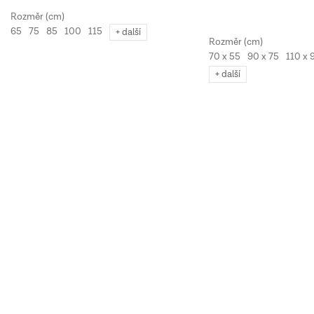
65
75
85
100
115
+ další
70 x 55
90 x 75
110 x 
+ další