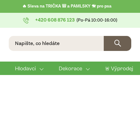
🔥 Sleva na TRIČKA 🎒 a PAMLSKY 🦮 pro psa
+420 608 876 123
Hlodavci
Dekorace
🚨 Výprodej