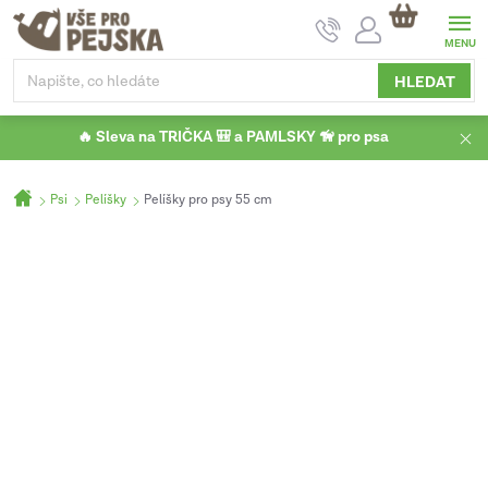
Přejít
NÁKUPNÍ
na
KOŠÍK
obsah
HLEDAT
🔥 Sleva na TRIČKA 🎒 a PAMLSKY 🦮 pro psa
Domů
Psi
Pelíšky
Pelíšky pro psy 55 cm