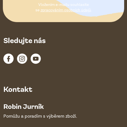
t
Vložením e-mailu souhlasíte
í
se
zpracováním osobních údajů
.
Sledujte nás
Kontakt
Robin Jurník
Pomůžu a poradím s výběrem zboží.