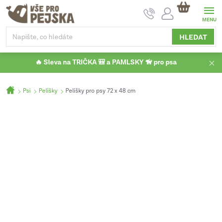
Přejít
NÁKUPNÍ
na
KOŠÍK
obsah
HLEDAT
🔥 Sleva na TRIČKA 🎒 a PAMLSKY 🦮 pro psa
Domů
Psi
Pelíšky
Pelíšky pro psy 72 x 48 cm