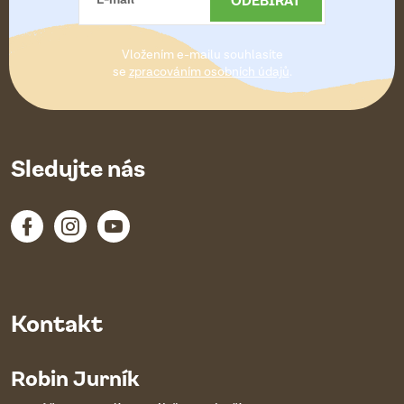
t
Vložením e-mailu souhlasíte
í
se
zpracováním osobních údajů
.
Sledujte nás
Kontakt
Robin Jurník