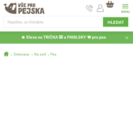
Přejít
NÁKUPNÍ
na
KOŠÍK
obsah
HLEDAT
🔥 Sleva na TRIČKA 🎒 a PAMLSKY 🦮 pro psa
Domů
Dekorace
Na zeď
Pes