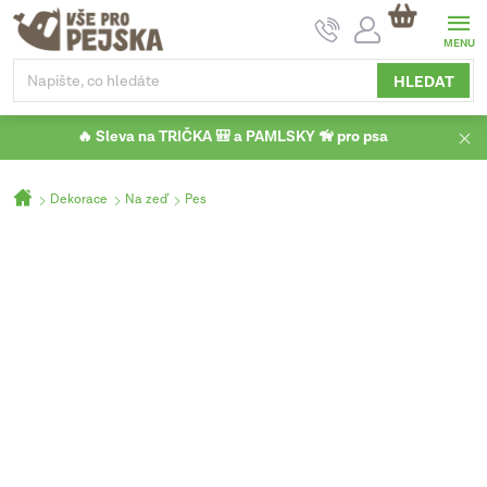
Přejít
NÁKUPNÍ
na
KOŠÍK
obsah
HLEDAT
🔥 Sleva na TRIČKA 🎒 a PAMLSKY 🦮 pro psa
Domů
Dekorace
Na zeď
Pes