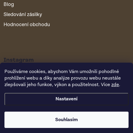
Blog
Sledování zásilky
Hodnocení obchodu
Instagram
Používáme cookies, abychom Vám umožnili pohodlné
prohlížení webu a díky analýze provozu webu neustále
zlepšovali jeho funkce, výkon a použitelnost. Více
zde
.
Nastavení
Copyright 2026
Vsepropejska.cz
. Všechna práva vyhrazena.
Souhlasím
Vytvořil Shoptet