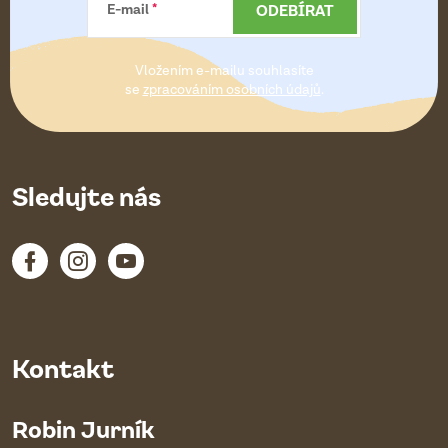
a
ODEBÍRAT
E-mail
t
Vložením e-mailu souhlasíte
í
se
zpracováním osobních údajů
.
Sledujte nás
Kontakt
Robin Jurník