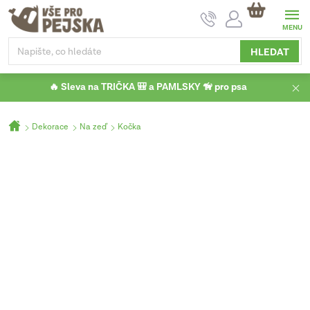
Přejít
NÁKUPNÍ
na
KOŠÍK
obsah
HLEDAT
🔥 Sleva na TRIČKA 🎒 a PAMLSKY 🦮 pro psa
Domů
Dekorace
Na zeď
Kočka