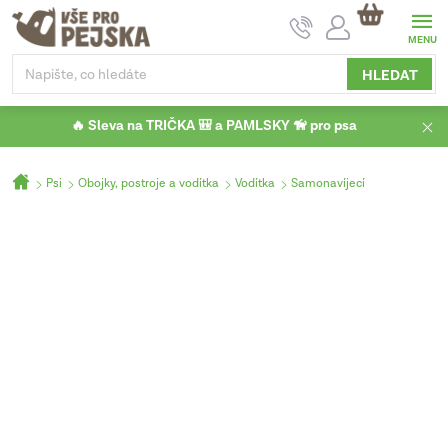
Přejít
NÁKUPNÍ
na
KOŠÍK
obsah
HLEDAT
🔥 Sleva na TRIČKA 🎒 a PAMLSKY 🦮 pro psa
Domů
Psi
Obojky, postroje a vodítka
Vodítka
Samonavíjecí