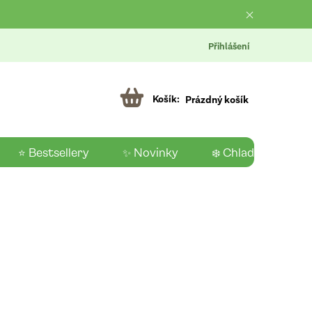
Přihlášení
Prázdný košík
⭐ Bestsellery
✨ Novinky
❄️ Chladící produk