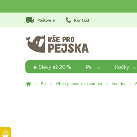
Přejít
na
obsah
Poštovné
Kontakt
Psi
Kočky
🔥 Slevy až 20 %
Psi
Obojky, postroje a vodítka
Vodítka
Domů