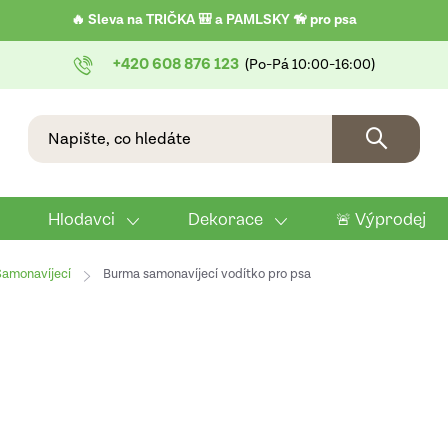
🔥 Sleva na TRIČKA 🎒 a PAMLSKY 🦮 pro psa
+420 608 876 123
Hlodavci
Dekorace
🚨 Výprodej
Samonavíjecí
Burma samonavíjecí vodítko pro psa