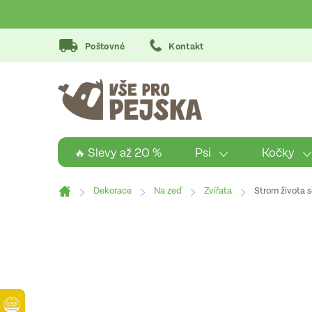
Přejít
na
obsah
Poštovné
Kontakt
Psi
Kočky
🔥 Slevy až 20 %
Dekorace
Na zeď
Zvířata
Strom života 
Domů