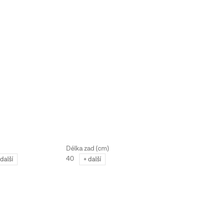
40
45
 další
+ další