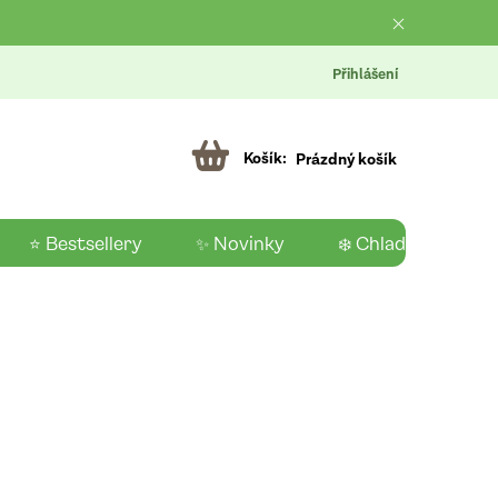
Přihlášení
Prázdný košík
⭐ Bestsellery
✨ Novinky
❄️ Chladící produk