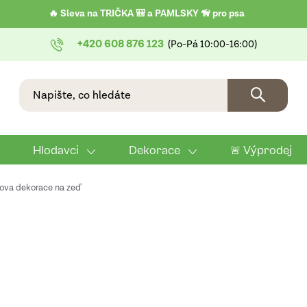
🔥 Sleva na TRIČKA 🎒 a PAMLSKY 🦮 pro psa
+420 608 876 123
Hlodavci
Dekorace
🚨 Výprodej
sova dekorace na zeď