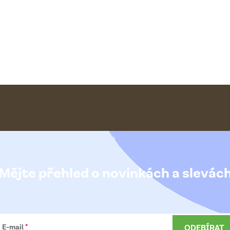
Mějte přehled o novinkách
a slevác
ODEBÍRAT
E-mail