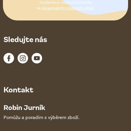
Vložením e-mailu souhlasíte
í
se
zpracováním osobních údajů
.
Sledujte nás
Kontakt
Robin Jurník
Pomůžu a poradím s výběrem zboží.