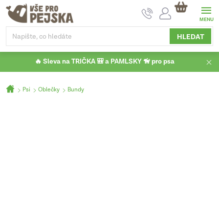
Přejít
NÁKUPNÍ
na
KOŠÍK
obsah
HLEDAT
🔥 Sleva na TRIČKA 🎒 a PAMLSKY 🦮 pro psa
Domů
Psi
Oblečky
Bundy