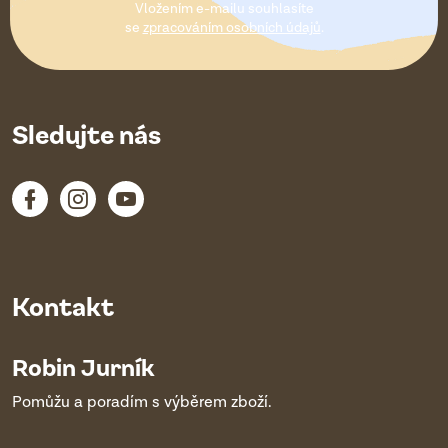
Vložením e-mailu souhlasíte
í
se
zpracováním osobních údajů
.
Sledujte nás
Kontakt
Robin Jurník
Pomůžu a poradím s výběrem zboží.