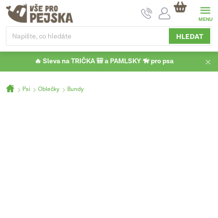
Přejít
NÁKUPNÍ
na
KOŠÍK
obsah
HLEDAT
🔥 Sleva na TRIČKA 🎒 a PAMLSKY 🦮 pro psa
Domů
Psi
Oblečky
Bundy