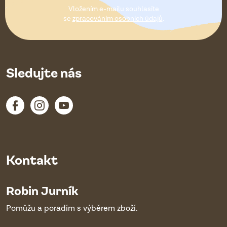
t
Vložením e-mailu souhlasíte
í
se
zpracováním osobních údajů
.
Sledujte nás
Kontakt
Robin Jurník
Pomůžu a poradím s výběrem zboží.