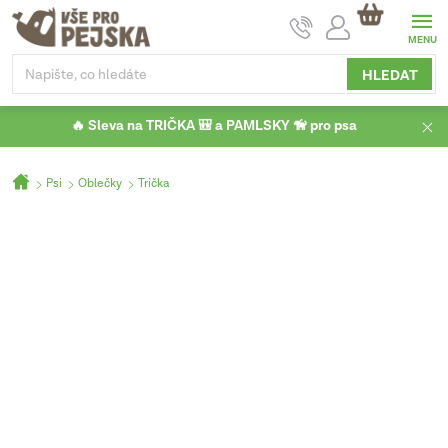
Přejít
NÁKUPNÍ
na
KOŠÍK
obsah
HLEDAT
🔥 Sleva na TRIČKA 🎒 a PAMLSKY 🦮 pro psa
Domů
Psi
Oblečky
Trička