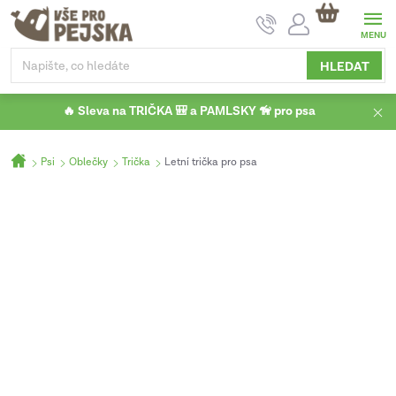
Přejít
NÁKUPNÍ
na
KOŠÍK
obsah
HLEDAT
🔥 Sleva na TRIČKA 🎒 a PAMLSKY 🦮 pro psa
Domů
Psi
Oblečky
Trička
Letní trička pro psa