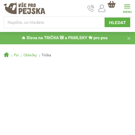
Přejít
NÁKUPNÍ
na
KOŠÍK
obsah
HLEDAT
🔥 Sleva na TRIČKA 🎒 a PAMLSKY 🦮 pro psa
Domů
Psi
Oblečky
Trička