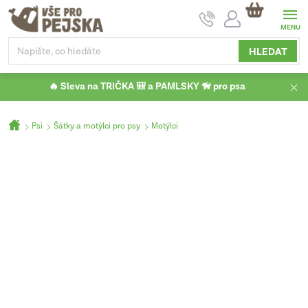
Přejít
NÁKUPNÍ
na
KOŠÍK
obsah
HLEDAT
🔥 Sleva na TRIČKA 🎒 a PAMLSKY 🦮 pro psa
Domů
Psi
Šátky a motýlci pro psy
Motýlci