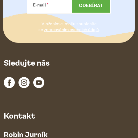
a
ODEBÍRAT
E-mail
t
Vložením e-mailu souhlasíte
í
se
zpracováním osobních údajů
.
Sledujte nás
Kontakt
Robin Jurník