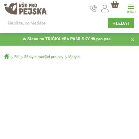
Přejít
NÁKUPNÍ
na
KOŠÍK
obsah
HLEDAT
🔥 Sleva na TRIČKA 🎒 a PAMLSKY 🦮 pro psa
Domů
Psi
Šátky a motýlci pro psy
Motýlci