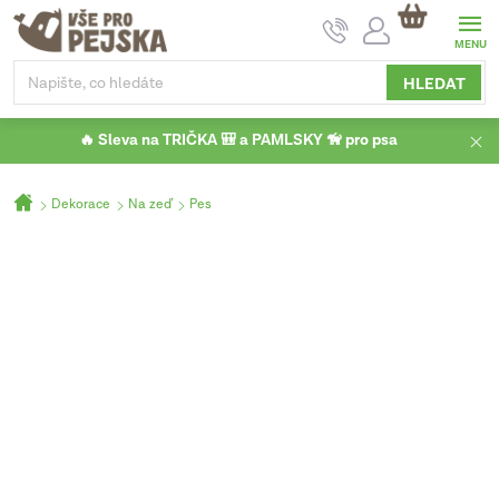
Přejít
NÁKUPNÍ
na
KOŠÍK
obsah
HLEDAT
🔥 Sleva na TRIČKA 🎒 a PAMLSKY 🦮 pro psa
Domů
Dekorace
Na zeď
Pes