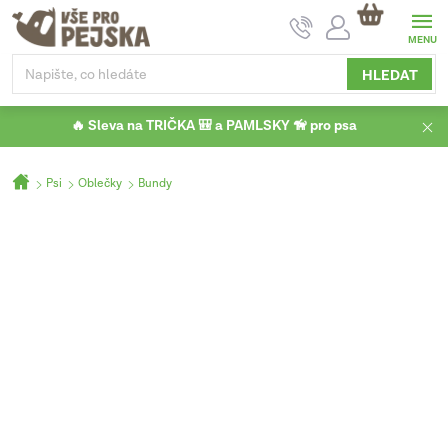
Přejít
NÁKUPNÍ
na
KOŠÍK
obsah
HLEDAT
🔥 Sleva na TRIČKA 🎒 a PAMLSKY 🦮 pro psa
Domů
Psi
Oblečky
Bundy