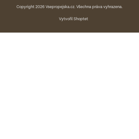
Copyright 2026
Vsepropejska.cz
. Všechna práva vyhrazena.
Vytvořil Shoptet