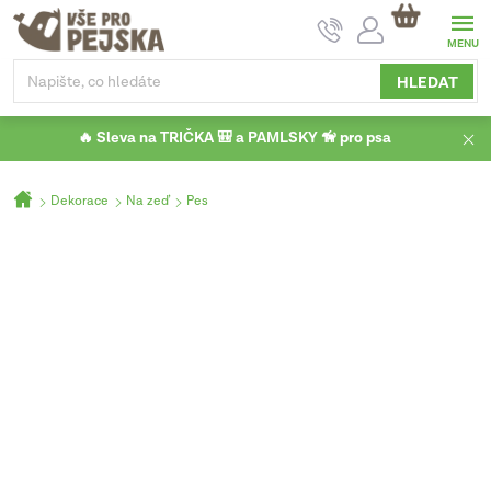
Přejít
NÁKUPNÍ
na
KOŠÍK
obsah
HLEDAT
🔥 Sleva na TRIČKA 🎒 a PAMLSKY 🦮 pro psa
Domů
Dekorace
Na zeď
Pes