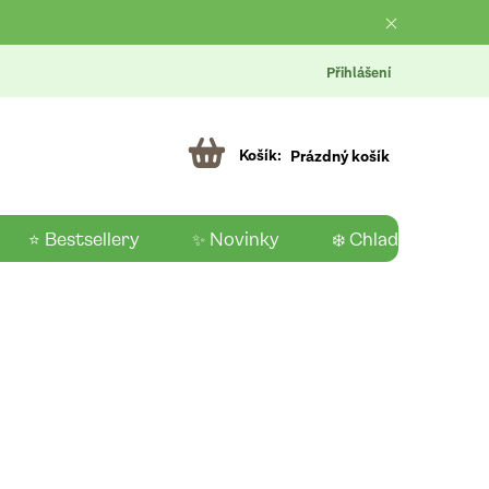
Přihlášení
Prázdný košík
⭐ Bestsellery
✨ Novinky
❄️ Chladící produk