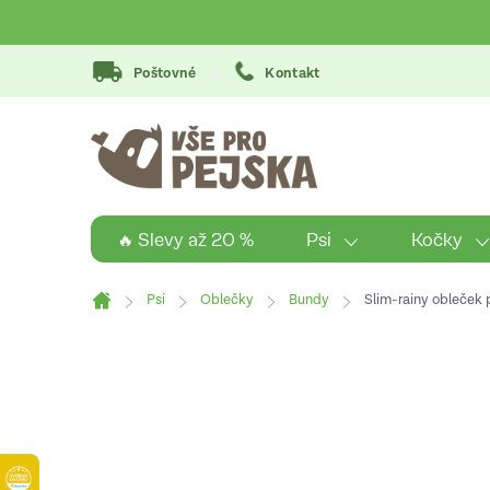
Přejít
na
obsah
Poštovné
Kontakt
Psi
Kočky
🔥 Slevy až 20 %
Psi
Oblečky
Bundy
Slim-rainy obleček 
Domů