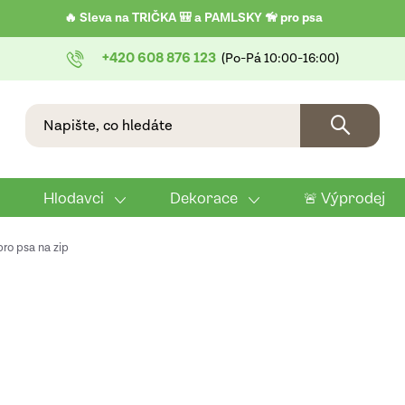
🔥 Sleva na TRIČKA 🎒 a PAMLSKY 🦮 pro psa
+420 608 876 123
Hlodavci
Dekorace
🚨 Výprodej
pro psa na zip