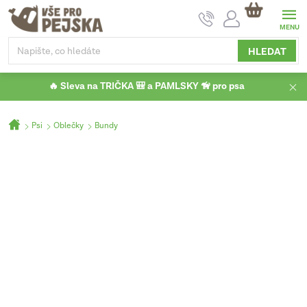
Přejít
NÁKUPNÍ
na
KOŠÍK
obsah
HLEDAT
🔥 Sleva na TRIČKA 🎒 a PAMLSKY 🦮 pro psa
Domů
Psi
Oblečky
Bundy