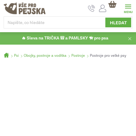
Přejít
NÁKUPNÍ
na
KOŠÍK
obsah
HLEDAT
🔥 Sleva na TRIČKA 🎒 a PAMLSKY 🦮 pro psa
Domů
Psi
Obojky, postroje a vodítka
Postroje
Postroje pro velké psy