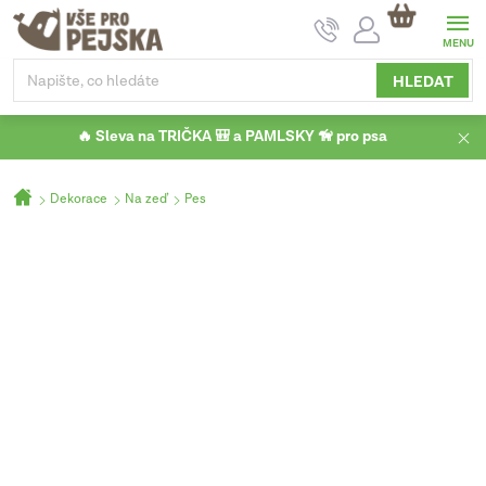
Přejít
NÁKUPNÍ
na
KOŠÍK
obsah
HLEDAT
🔥 Sleva na TRIČKA 🎒 a PAMLSKY 🦮 pro psa
Domů
Dekorace
Na zeď
Pes