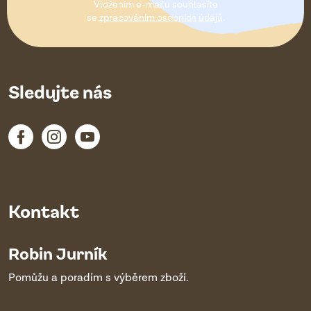
Vložením e-mailu souhlasíte
í
se
zpracováním osobních údajů
.
Sledujte nás
Kontakt
Robin Jurník
Pomůžu a poradím s výběrem zboží.