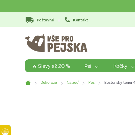
Přejít
na
obsah
Poštovné
Kontakt
Psi
Kočky
🔥 Slevy až 20 %
Dekorace
Na zeď
Pes
Bostonský teriér 
Domů