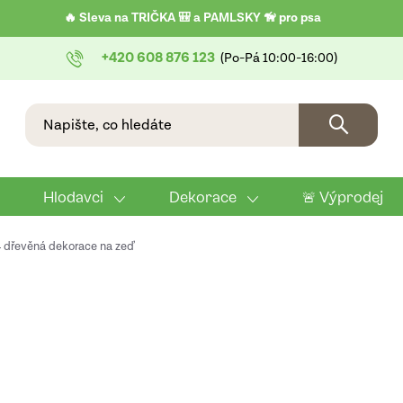
🔥 Sleva na TRIČKA 🎒 a PAMLSKY 🦮 pro psa
+420 608 876 123
Hlodavci
Dekorace
🚨 Výprodej
4 dřevěná dekorace na zeď