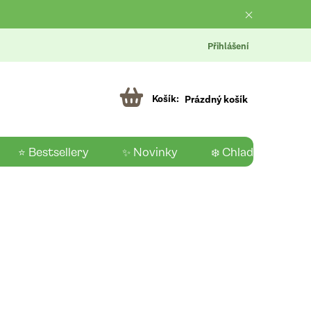
Přihlášení
Prázdný košík
⭐ Bestsellery
✨ Novinky
❄️ Chladící produk