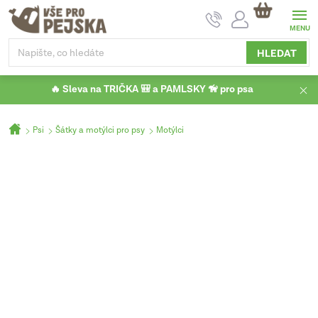
Přejít
NÁKUPNÍ
na
KOŠÍK
obsah
HLEDAT
🔥 Sleva na TRIČKA 🎒 a PAMLSKY 🦮 pro psa
Domů
Psi
Šátky a motýlci pro psy
Motýlci