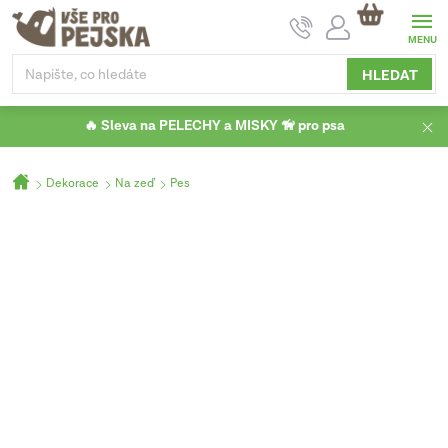
Přejít
NÁKUPNÍ
na
KOŠÍK
obsah
HLEDAT
🔥 Sleva na PELECHY a MISKY 🦮 pro psa
Domů
Dekorace
Na zeď
Pes