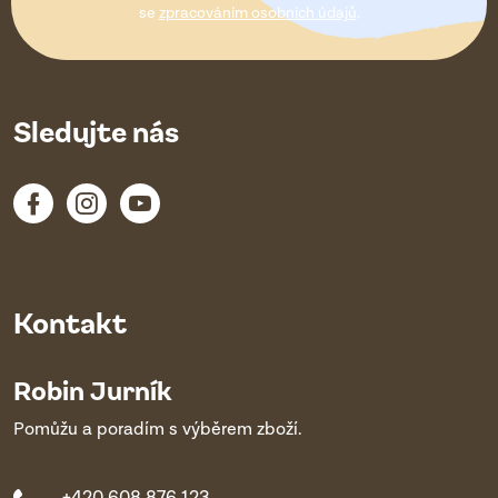
í
se
zpracováním osobních údajů
.
Sledujte nás
Kontakt
Robin Jurník
Pomůžu a poradím s výběrem zboží.