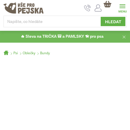
Přejít
NÁKUPNÍ
na
KOŠÍK
obsah
HLEDAT
🔥 Sleva na TRIČKA 🎒 a PAMLSKY 🦮 pro psa
Domů
Psi
Oblečky
Bundy