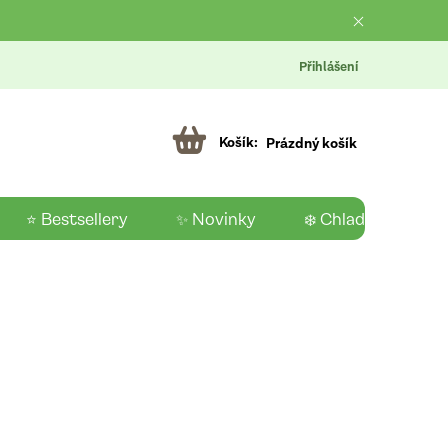
Přihlášení
Prázdný košík
⭐ Bestsellery
✨ Novinky
❄️ Chladící produk