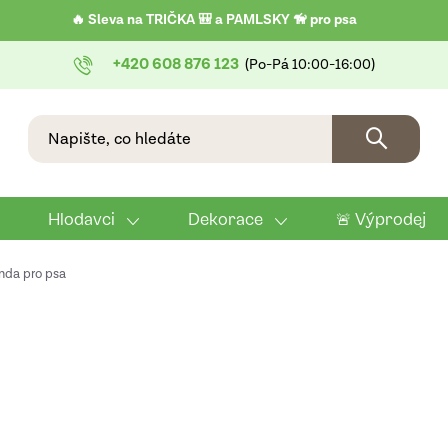
🔥 Sleva na TRIČKA 🎒 a PAMLSKY 🦮 pro psa
+420 608 876 123
Hlodavci
Dekorace
🚨 Výprodej
nda pro psa