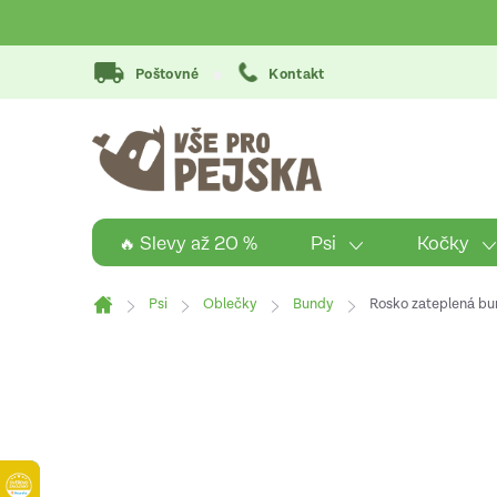
Přejít
na
obsah
Poštovné
Kontakt
Psi
Kočky
🔥 Slevy až 20 %
Psi
Oblečky
Bundy
Rosko zateplená bu
Domů