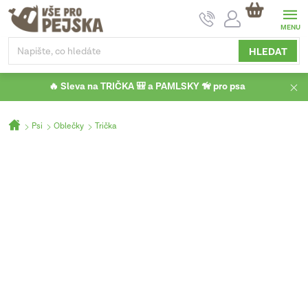
Přejít
NÁKUPNÍ
na
KOŠÍK
obsah
HLEDAT
🔥 Sleva na TRIČKA 🎒 a PAMLSKY 🦮 pro psa
Domů
Psi
Oblečky
Trička