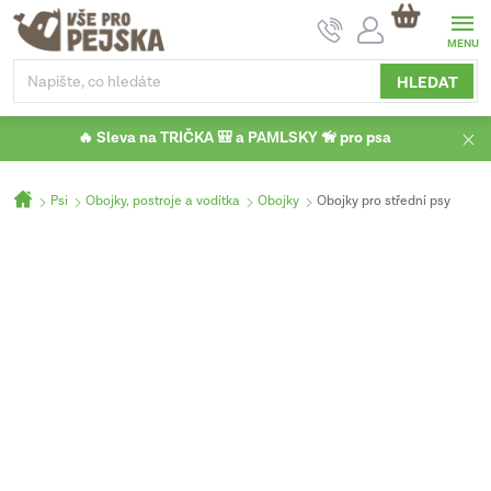
Přejít
NÁKUPNÍ
na
KOŠÍK
obsah
HLEDAT
🔥 Sleva na TRIČKA 🎒 a PAMLSKY 🦮 pro psa
Domů
Psi
Obojky, postroje a vodítka
Obojky
Obojky pro střední psy