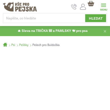
Přejít
NÁKUPNÍ
na
KOŠÍK
obsah
HLEDAT
🔥 Sleva na TRIČKA 🎒 a PAMLSKY 🦮 pro psa
Domů
Psi
Pelíšky
Pelech pro Buldočka