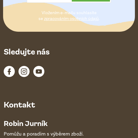
t
Vložením e-mailu souhlasíte
í
se
zpracováním osobních údajů
.
Sledujte nás
Kontakt
Robin Jurník
Pomůžu a poradím s výběrem zboží.