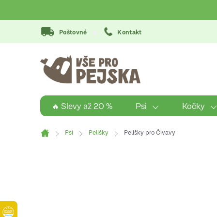
Přejít
na
obsah
Poštovné
Kontakt
Psi
Kočky
🔥 Slevy až 20 %
Psi
Pelíšky
Pelíšky pro Čivavy
Domů