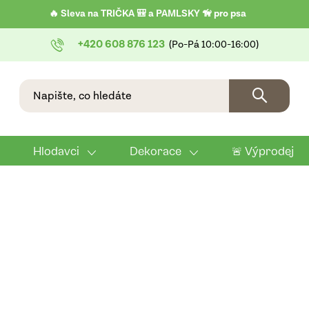
🔥 Sleva na TRIČKA 🎒 a PAMLSKY 🦮 pro psa
+420 608 876 123
Hlodavci
Dekorace
🚨 Výprodej