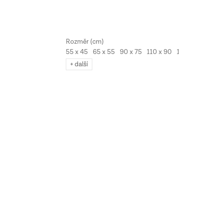
55 x 45
65 x 55
90 x 75
110 x 90
130 x 110
+ další