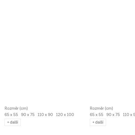
65 x 55
90 x 75
110 x 90
120 x 100
65 x 55
90 x 75
110 x 
+ další
+ další