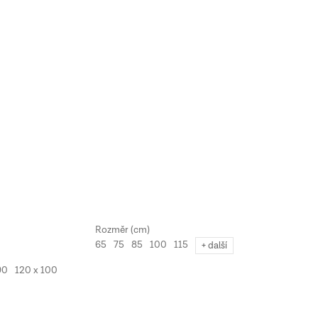
65
75
85
100
115
+ další
90
120 x 100
130 x 110