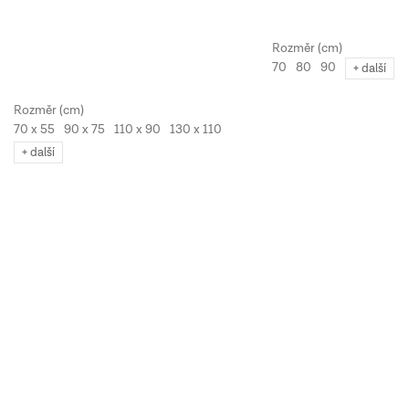
70
80
90
+ další
70 x 55
90 x 75
110 x 90
130 x 110
+ další