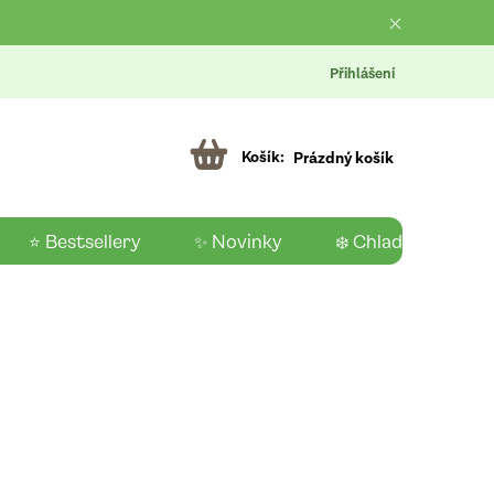
Přihlášení
Prázdný košík
⭐ Bestsellery
✨ Novinky
❄️ Chladící produk